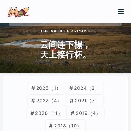
请输入关键词进行搜索
THE ARTICLE ARCHIVE
云间连下榻，
首页
天上接行杯。
归档
友链
关于
2025
（1）
2024
（2）
2022
（4）
2021
（7）
2020
（11）
2019
（4）
2018
（10）