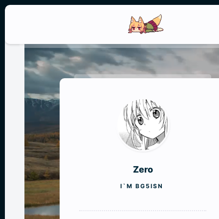
Zero
I`M