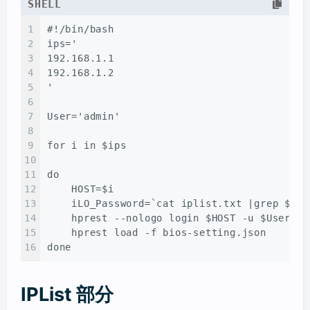
SHELL
1
#
!/bin/bash
2
ips='
3
192.168.1.1
4
192.168.1.2
5
'
6
7
User='admin'
8
9
for i in $ips
10
11
do
12
    HOST=$i
13
    iLO_Password=`cat iplist.txt |grep $HOS
14
    hprest --nologo login $HOST -u $User -p
15
    hprest load -f bios-setting.json
16
done
IPList 部分