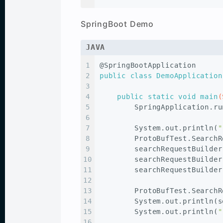
SpringBoot Demo
JAVA
1
@SpringBootApplication
2
public
class
DemoApplication
3
4
public
static
void
main
(
5
        SpringApplication.ru
6
7
        System.out.println(
"
8
        ProtoBufTest.SearchR
9
        searchRequestBuilder
10
        searchRequestBuilder
11
        searchRequestBuilder
12
13
        ProtoBufTest.
SearchR
14
        System.out.println(s
15
        System.out.println(
"
16