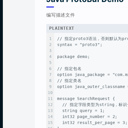
编写描述文件
PLAINTEXT
1
// 指定proto3语法，否则默认为pro
2
syntax = "proto3";
3
4
package demo;
5
6
// 指定包名
7
option java_package = "com.m
8
// 指定类名
9
option java_outer_classname 
10
11
message SearchRequest {
12
  // 指定字段类型为string，标识
13
  string query = 1;
14
  int32 page_number = 2;
15
  int32 result_per_page = 3;