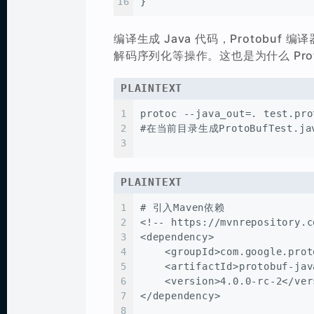
16
}
编译生成 Java 代码，Protobu
解码序列化等操作。这也是为什么 Pr
PLAINTEXT
1
protoc --java_out=. test.pro
2
#在当前目录生成ProtoBufTest.ja
3
PLAINTEXT
1
# 引入Maven依赖
2
<!-- https://mvnrepository.c
3
<dependency>
4
    <groupId>com.google.prot
5
    <artifactId>protobuf-jav
6
    <version>4.0.0-rc-2</ver
7
</dependency>
8