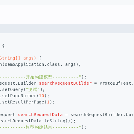
 {
String[] args)
 {
n(DemoApplication.class, args);
----------开始构建模型----------"
);
equest.
Builder
searchRequestBuilder
=
 ProtoBufTest.
.setQuery(
"测试"
);
.setPageNumber(
10
);
.setResultPerPage(
1
);
equest
searchRequestData
=
 searchRequestBuilder.bui
earchRequestData.toString());
----------模型构建结束----------"
);