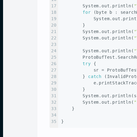
17
        System.out.println(
"
18
for
 (
byte
 b : search
19
            System.out.print
20
        }
21
        System.out.println(
"
22
        System.out.println(
"
23
24
        System.out.println(
"
25
        ProtoBufTest.
SearchR
26
try
 {
27
            sr = ProtoBufTes
28
        } 
catch
 (InvalidProt
29
            e.printStackTrac
30
        }
31
        System.out.println(s
32
        System.out.println(
"
33
    }
34
35
}