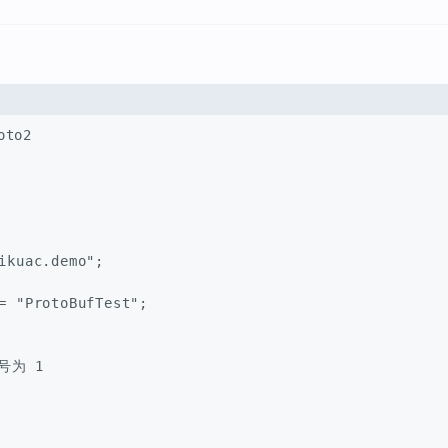
to2
ikuac.demo";
= "ProtoBufTest";
号为 1