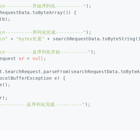
\n----------开始序列化----------"
);
RequestData.toByteArray()) {
(b);
\n----------序列化完成----------"
);
\n"
 + 
"bytes长度"
 + searchRequestData.toByteString(
\n----------反序列化开始----------"
);
equest
sr
=
null
;
t.SearchRequest.parseFrom(searchRequestData.toByteA
ocolBufferException e) {
e();
r);
----------反序列化完成----------"
);