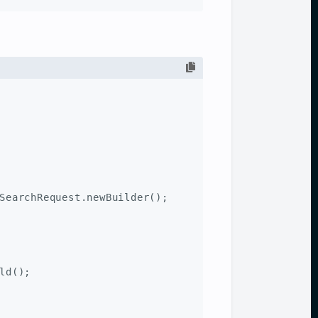
SearchRequest.newBuilder();
ld();